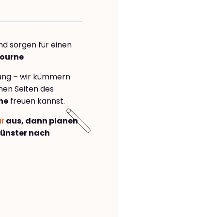
nd sorgen für einen
bourne
rung – wir kümmern
önen Seiten des
ne
freuen kannst.
ar
aus, dann planen
ünster nach