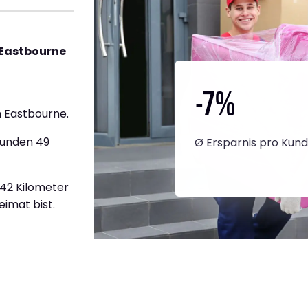
 Eastbourne
-7
%
 Eastbourne.
tunden 49
Ø Ersparnis pro Kun
642 Kilometer
eimat bist.