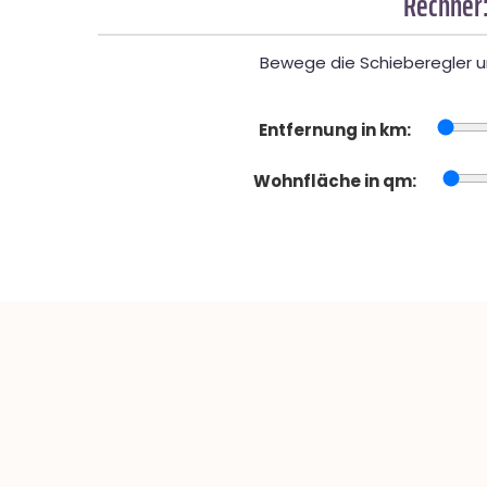
Rechner:
Bewege die Schieberegler un
Entfernung in km:
Wohnfläche in qm: