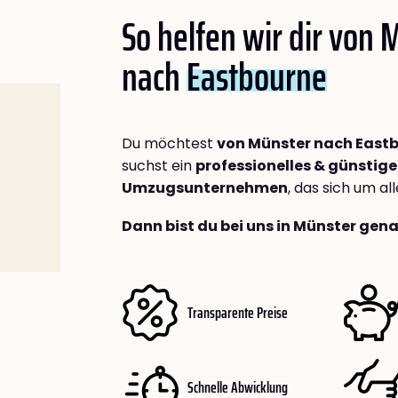
So helfen wir dir von 
nach
Eastbourne
Du möchtest
von Münster nach East
suchst ein
professionelles & günstige
Umzugsunternehmen
, das sich um a
Dann bist du bei uns in Münster gena
Transparente Preise
Schnelle Abwicklung