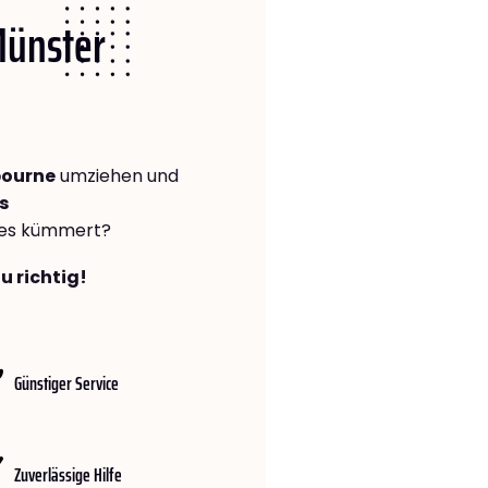
Münster
bourne
umziehen und
s
lles kümmert?
u richtig!
Günstiger Service
Zuverlässige Hilfe