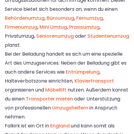
Umzugssituationen für dich infrage kommen. Dieser
Service bietet sich besonders an, wenn du einen
Behördenumzug
,
Büroumzug
,
Fernumzug
,
Firmenumzug
,
Mini Umzug
,
Praxisumzug
,
Privatumzug,
Seniorenumzug
oder
Studentenumzug
planst.
Bei der Beiladung handelt es sich um eine spezielle
Art des Umzugservices. Neben der Beiladung gibt es
auch andere Services wie
Entrümpelung
,
Halteverbotszone einrichten,
Klaviertransport
organisieren und
Möbellift
nutzen. Außerdem kannst
du einen
Transporter mieten
oder Unterstützung
von professionellen
Umzugshelfern
in Anspruch
nehmen.
Falkirk ist ein Ort in
England
und kann somit als