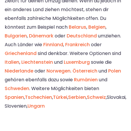
Zielort für deinen Umzug dienen. Wenn du jedoch in
ein anderes Land ziehen möchtest, stehen dir
ebenfalls zahlreiche Möglichkeiten offen. Du
könntest zum Beispiel nach
Belarus
,
Belgien
,
Bulgarien
,
Dänemark
oder
Deutschland
umziehen.
Auch Länder wie
Finnland
,
Frankreich
oder
Griechenland
sind denkbar. Weitere Optionen sind
Italien
,
Liechtenstein
und
Luxemburg
sowie die
Niederlande
oder
Norwegen
.
Österreich
und
Polen
gehören ebenfalls dazu sowie
Rumänien
und
Schweden
. Weitere Möglichkeiten bieten
Spanien
,
Tschechien
,
Türkei
,
Serbien
,
Schweiz
,Slovakai,
Slovenien,
Ungarn