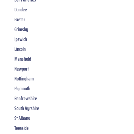
Dundee
Exeter
Grimsby
Ipswich
Lincoln
Mansfield
Newport
Nottingham
Plymouth
Renfrewshire
South Ayrshire
St Albans
Teesside