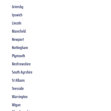
Grimsby
Ipswich
Lincoln
Mansfield
Newport
Nottingham
Plymouth
Renfrewshire
South Ayrshire
St Albans
Teesside
Warrington
Wigan