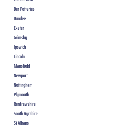
Der Potteries
Dundee
Exeter
Grimsby
Ipswich
Lincoln
Mansfield
Newport
Nottingham
Plymouth
Renfrewshire
South Ayrshire
St Albans