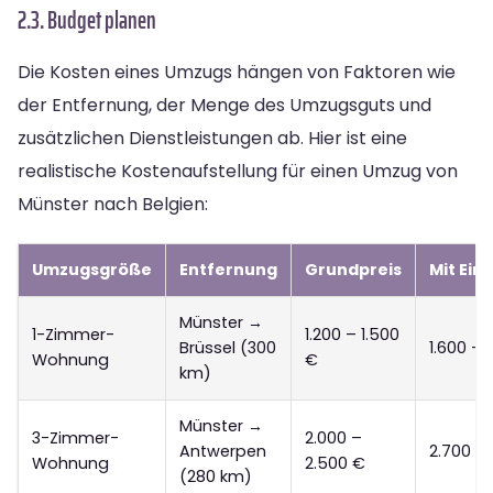
2.3. Budget planen
Die Kosten eines Umzugs hängen von Faktoren wie
der Entfernung, der Menge des Umzugsguts und
zusätzlichen Dienstleistungen ab. Hier ist eine
realistische Kostenaufstellung für einen Umzug von
Münster nach Belgien:
Umzugsgröße
Entfernung
Grundpreis
Mit Ein
Münster →
1-Zimmer-
1.200 – 1.500
Brüssel (300
1.600 – 
Wohnung
€
km)
Münster →
3-Zimmer-
2.000 –
Antwerpen
2.700 –
Wohnung
2.500 €
(280 km)