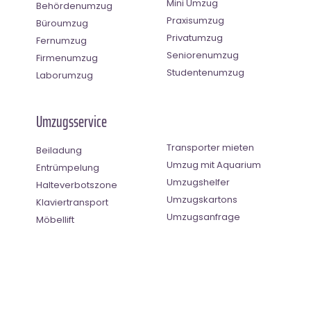
Mini Umzug
Behördenumzug
Praxisumzug
Büroumzug
Privatumzug
Fernumzug
Seniorenumzug
Firmenumzug
Studentenumzug
Laborumzug
Umzugsservice
Transporter mieten
Beiladung
Umzug mit Aquarium
Entrümpelung
Umzugshelfer
Halteverbotszone
Umzugskartons
Klaviertransport
Umzugsanfrage
Möbellift