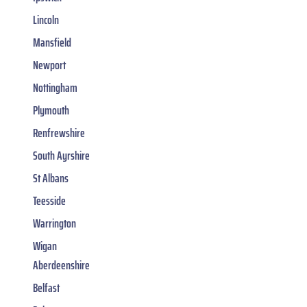
Lincoln
Mansfield
Newport
Nottingham
Plymouth
Renfrewshire
South Ayrshire
St Albans
Teesside
Warrington
Wigan
Aberdeenshire
Belfast