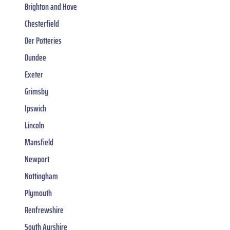
Brighton and Hove
Chesterfield
Der Potteries
Dundee
Exeter
Grimsby
Ipswich
Lincoln
Mansfield
Newport
Nottingham
Plymouth
Renfrewshire
South Ayrshire