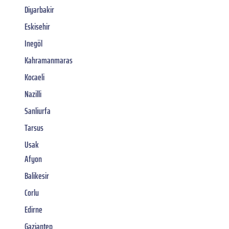
Diyarbakir
Eskisehir
Inegöl
Kahramanmaras
Kocaeli
Nazilli
Sanliurfa
Tarsus
Usak
Afyon
Balikesir
Corlu
Edirne
Gaziantep