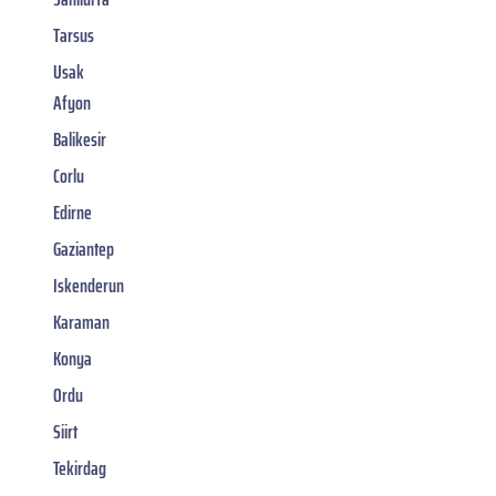
Tarsus
Usak
Afyon
Balikesir
Corlu
Edirne
Gaziantep
Iskenderun
Karaman
Konya
Ordu
Siirt
Tekirdag