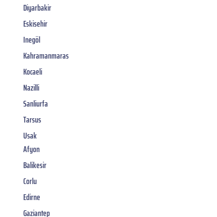
Diyarbakir
Eskisehir
Inegöl
Kahramanmaras
Kocaeli
Nazilli
Sanliurfa
Tarsus
Usak
Afyon
Balikesir
Corlu
Edirne
Gaziantep