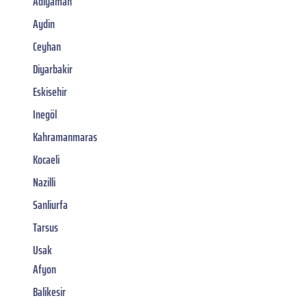
Adiyaman
Aydin
Ceyhan
Diyarbakir
Eskisehir
Inegöl
Kahramanmaras
Kocaeli
Nazilli
Sanliurfa
Tarsus
Usak
Afyon
Balikesir