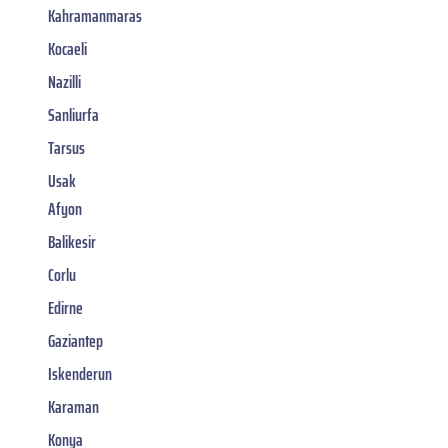
Kahramanmaras
Kocaeli
Nazilli
Sanliurfa
Tarsus
Usak
Afyon
Balikesir
Corlu
Edirne
Gaziantep
Iskenderun
Karaman
Konya