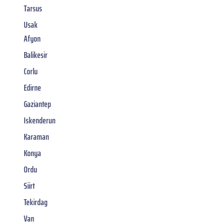
Tarsus
Usak
Afyon
Balikesir
Corlu
Edirne
Gaziantep
Iskenderun
Karaman
Konya
Ordu
Siirt
Tekirdag
Van