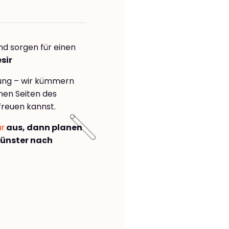
nd sorgen für einen
sir
rung – wir kümmern
önen Seiten des
freuen kannst.
ar
aus, dann planen
ünster nach