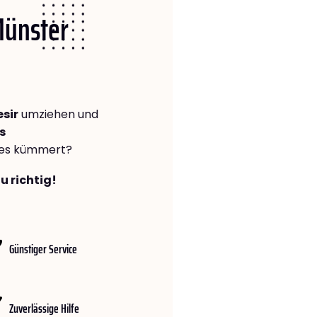
Münster
sir
umziehen und
s
lles kümmert?
u richtig!
Günstiger Service
Zuverlässige Hilfe