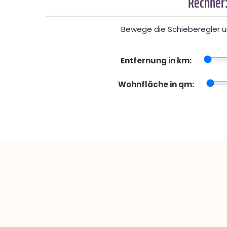
Rechner:
Bewege die Schieberegler un
Entfernung in km:
Wohnfläche in qm: