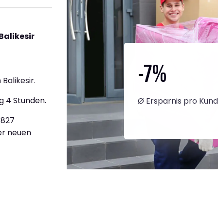
alikesir
-7
%
Balikesir.
g 4 Stunden.
Ø Ersparnis pro Kun
.827
ner neuen