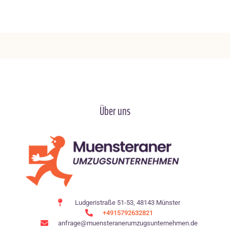
Über uns
Ludgeristraße 51-53, 48143 Münster
+4915792632821
anfrage@muensteranerumzugsunternehmen.de