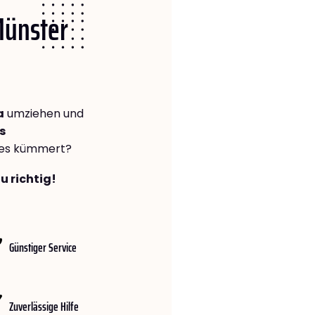
Münster
a
umziehen und
s
lles kümmert?
u richtig!
Günstiger Service
Zuverlässige Hilfe