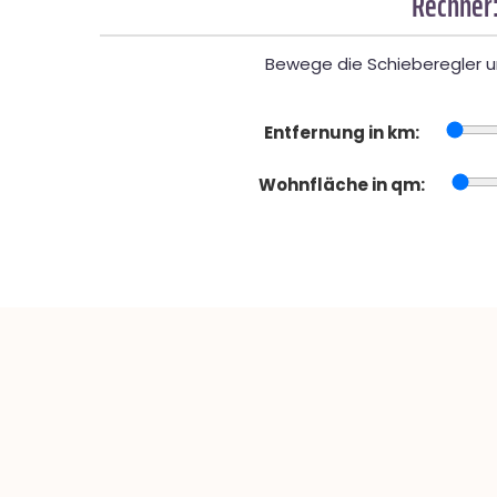
Rechner:
Bewege die Schieberegler un
Entfernung in km:
Wohnfläche in qm: