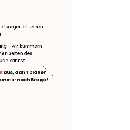
nd sorgen für einen
a
rung – wir kümmern
önen Seiten des
uen kannst.
ar
aus, dann planen
ünster nach Braga!