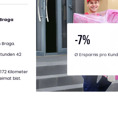
 Braga
-7
%
 Braga.
Stunden 42
Ø Ersparnis pro Kun
.172 Kilometer
eimat bist.