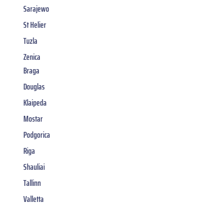
Sarajewo
St Helier
Tuzla
Zenica
Braga
Douglas
Klaipeda
Mostar
Podgorica
Riga
Shauliai
Tallinn
Valletta