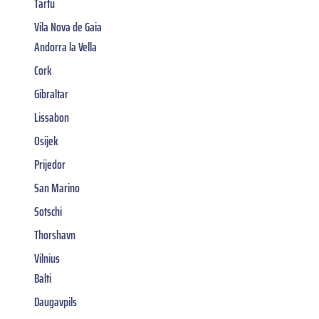
Tartu
Vila Nova de Gaia
Andorra la Vella
Cork
Gibraltar
Lissabon
Osijek
Prijedor
San Marino
Sotschi
Thorshavn
Vilnius
Balti
Daugavpils