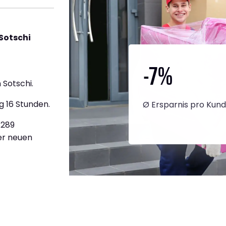
Sotschi
-7
%
Sotschi.
g 16 Stunden.
Ø Ersparnis pro Kun
.289
ner neuen