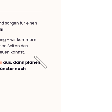
nd sorgen für einen
hi
rung – wir kümmern
önen Seiten des
euen kannst.
ar
aus, dann planen
ünster nach