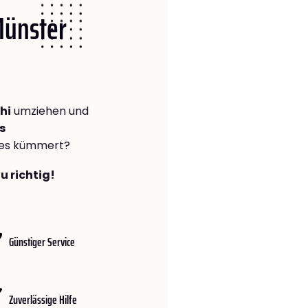
Münster
hi
umziehen und
s
lles kümmert?
u richtig!
Günstiger Service
Zuverlässige Hilfe