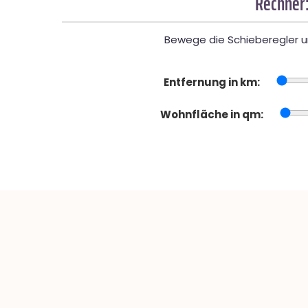
Rechner:
Bewege die Schieberegler un
Entfernung in km:
Wohnfläche in qm: