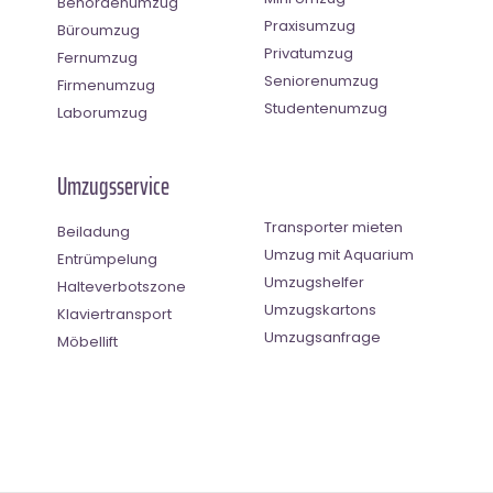
Behördenumzug
Praxisumzug
Büroumzug
Privatumzug
Fernumzug
Seniorenumzug
Firmenumzug
Studentenumzug
Laborumzug
Umzugsservice
Transporter mieten
Beiladung
Umzug mit Aquarium
Entrümpelung
Umzugshelfer
Halteverbotszone
Umzugskartons
Klaviertransport
Umzugsanfrage
Möbellift