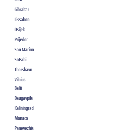
Gibraltar
Lissabon
Osijek
Prijedor
San Marino
Sotschi
Thorshavn
Vilnius
Balti
Daugavpils
Kaliningrad
Monaco
Panevezhis