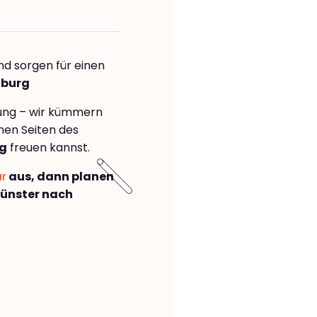
nd sorgen für einen
nburg
rung – wir kümmern
önen Seiten des
rg
freuen kannst.
ar
aus, dann planen
ünster nach