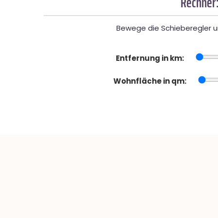
Rechner:
Bewege die Schieberegler un
Entfernung in km:
Wohnfläche in qm: