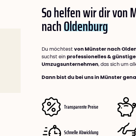
So helfen wir dir von 
nach
Oldenburg
Du möchtest
von Münster nach Olde
suchst ein
professionelles & günstige
Umzugsunternehmen
, das sich um a
Dann bist du bei uns in Münster gena
Transparente Preise
Schnelle Abwicklung