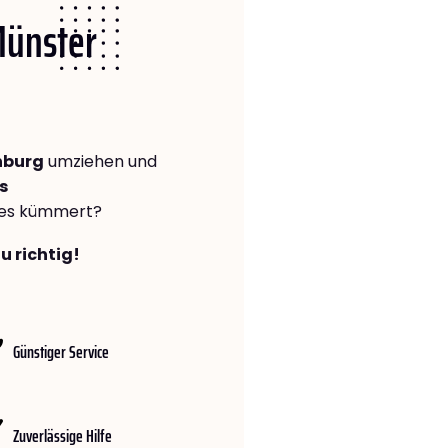
Münster
nburg
umziehen und
s
lles kümmert?
u richtig!
Günstiger Service
Zuverlässige Hilfe