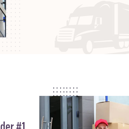
der #1