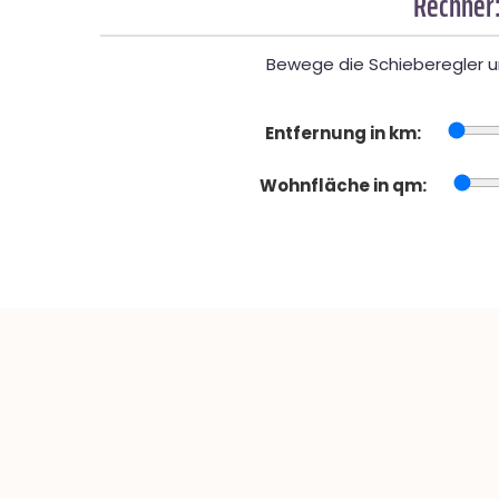
Rechner:
Bewege die Schieberegler un
Entfernung in km:
Wohnfläche in qm: