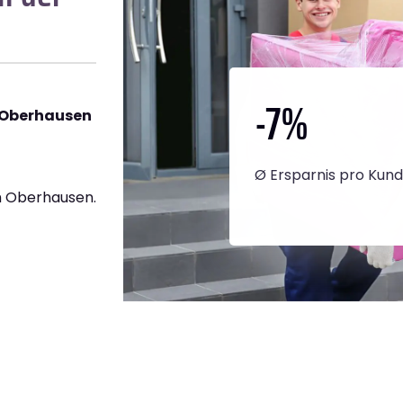
-7
%
 Oberhausen
Ø Ersparnis pro Kun
h Oberhausen.