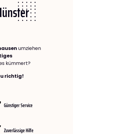
Münster
hausen
umziehen
tiges
lles kümmert?
u richtig!
Günstiger Service
Zuverlässige Hilfe