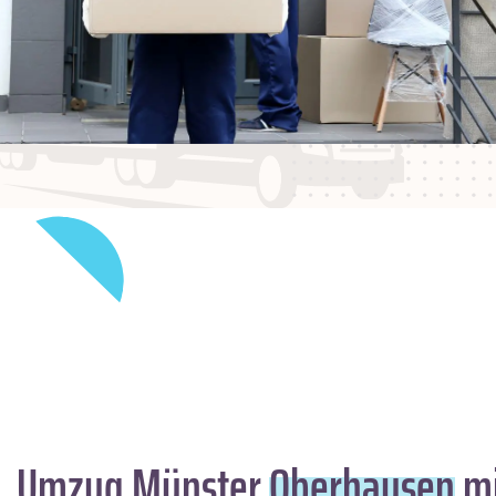
Umzug Münster
Oberhausen
mi