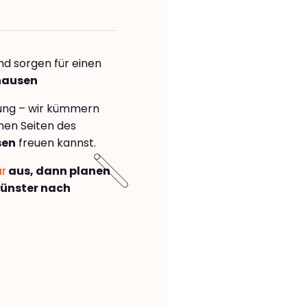
nd sorgen für einen
rhausen
rung – wir kümmern
önen Seiten des
sen
freuen kannst.
ar
aus, dann planen
ünster nach