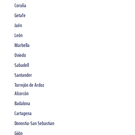
Coruña
Getafe
Jaén
León
Marbella
Oviedo
Sabadell
Santander
Torrejón de Ardoz
Alcorcón
Badalona
Cartagena
Donostia-San Sebastian
Gijón