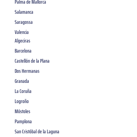
Palma de Mallorca
Salamanca
Saragossa
Valencia
Algeciras
Barcelona
Castellón de la Plana
Dos Hermanas
Granada
La Coruña
Logroño
Móstoles
Pamplona
San Cristóbal de la Laguna