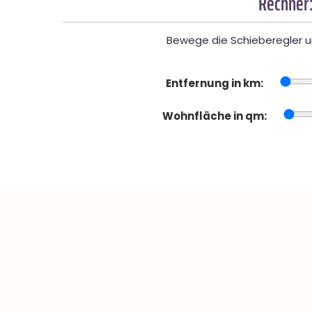
Rechner:
Bewege die Schieberegler un
Entfernung in km:
Wohnfläche in qm: