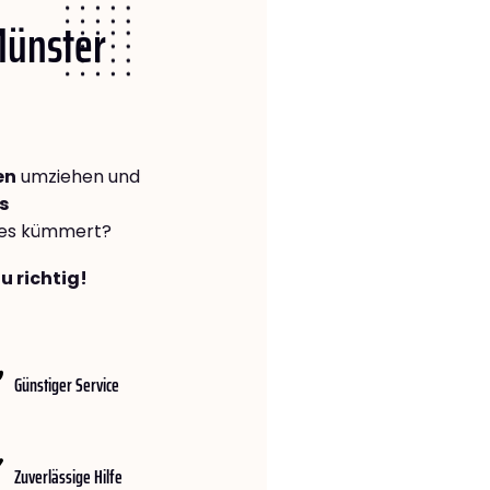
Münster
en
umziehen und
s
lles kümmert?
u richtig!
Günstiger Service
Zuverlässige Hilfe