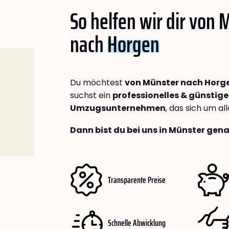
So helfen wir dir von 
nach
Horgen
Du möchtest
von Münster nach Horg
suchst ein
professionelles & günstige
Umzugsunternehmen
, das sich um a
Dann bist du bei uns in Münster gena
Transparente Preise
Schnelle Abwicklung