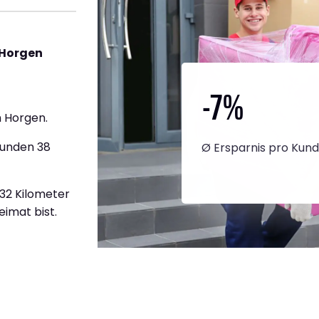
 Horgen
-7
%
 Horgen.
tunden 38
Ø Ersparnis pro Kun
732 Kilometer
eimat bist.