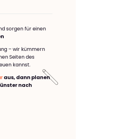
nd sorgen für einen
en
rung – wir kümmern
önen Seiten des
euen kannst.
ar
aus, dann planen
ünster nach