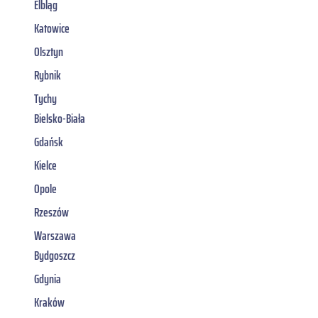
Elbląg
Katowice
Olsztyn
Rybnik
Tychy
Bielsko-Biała
Gdańsk
Kielce
Opole
Rzeszów
Warszawa
Bydgoszcz
Gdynia
Kraków