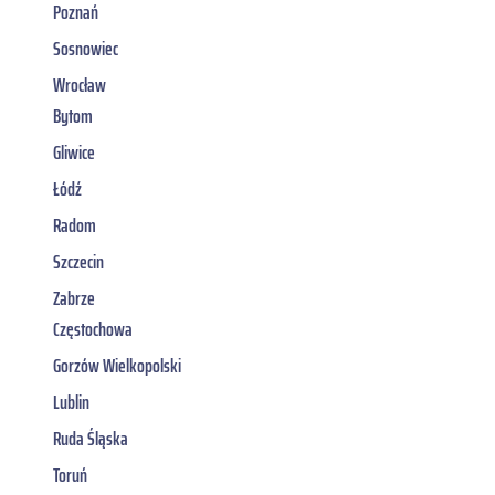
Poznań
Sosnowiec
Wrocław
Bytom
Gliwice
Łódź
Radom
Szczecin
Zabrze
Częstochowa
Gorzów Wielkopolski
Lublin
Ruda Śląska
Toruń