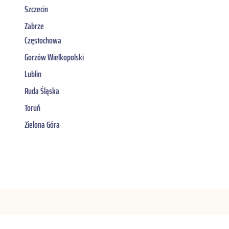
Szczecin
Zabrze
Częstochowa
Gorzów Wielkopolski
Lublin
Ruda Śląska
Toruń
Zielona Góra