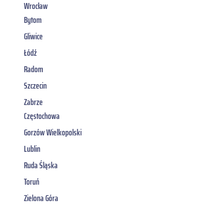
Wrocław
Bytom
Gliwice
Łódź
Radom
Szczecin
Zabrze
Częstochowa
Gorzów Wielkopolski
Lublin
Ruda Śląska
Toruń
Zielona Góra