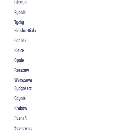
Olsztyn
Rybnik
Tychy
Bielsko-Biała
Gdańsk
Kielce
Opole
Rzeszów
Warszawa
Bydgoszcz
Gdynia
Kraków
Poznań
Sosnowiec