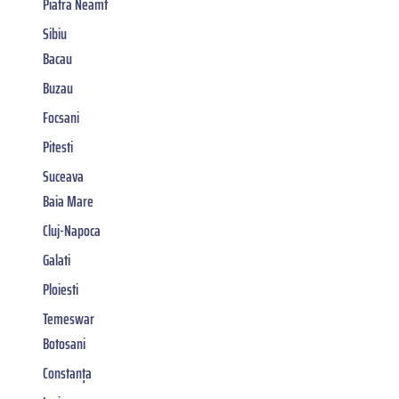
Piatra Neamt
Sibiu
Bacau
Buzau
Focsani
Pitesti
Suceava
Baia Mare
Cluj-Napoca
Galati
Ploiesti
Temeswar
Botosani
Constanța