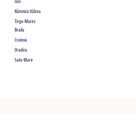
Iasi
Râmnicu Vâlcea
Tirgu-Mures
Braila
Craiova
Oradea
Satu-Mare