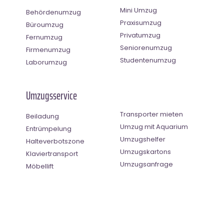
Mini Umzug
Behördenumzug
Praxisumzug
Büroumzug
Privatumzug
Fernumzug
Seniorenumzug
Firmenumzug
Studentenumzug
Laborumzug
Umzugsservice
Transporter mieten
Beiladung
Umzug mit Aquarium
Entrümpelung
Umzugshelfer
Halteverbotszone
Umzugskartons
Klaviertransport
Umzugsanfrage
Möbellift