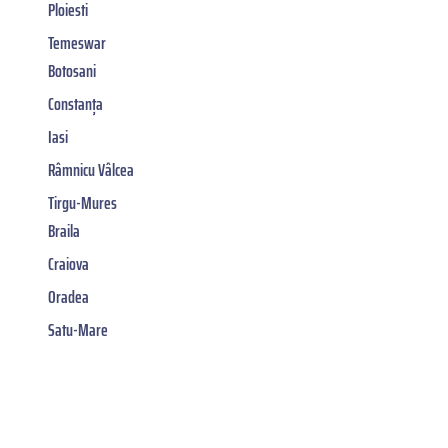
Ploiesti
Temeswar
Botosani
Constanța
Iasi
Râmnicu Vâlcea
Tirgu-Mures
Braila
Craiova
Oradea
Satu-Mare