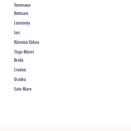
Temeswar
Botosani
Constanța
Iasi
Râmnicu Vâlcea
Tirgu-Mures
Braila
Craiova
Oradea
Satu-Mare