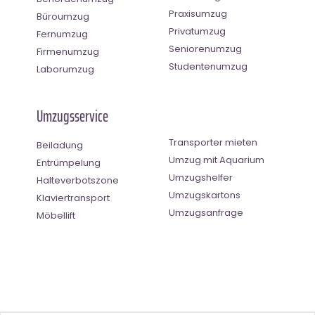
Praxisumzug
Büroumzug
Privatumzug
Fernumzug
Seniorenumzug
Firmenumzug
Studentenumzug
Laborumzug
Umzugsservice
Transporter mieten
Beiladung
Umzug mit Aquarium
Entrümpelung
Umzugshelfer
Halteverbotszone
Umzugskartons
Klaviertransport
Umzugsanfrage
Möbellift