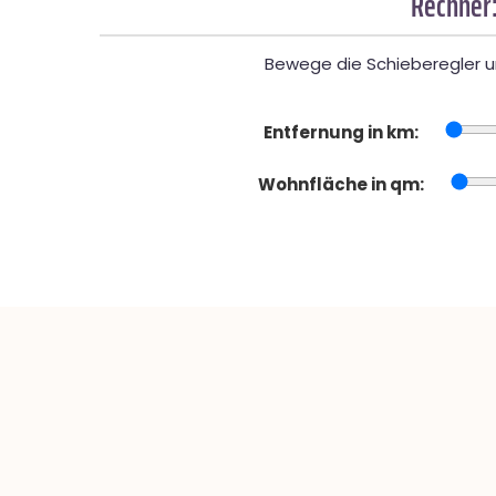
Rechner:
Bewege die Schieberegler un
Entfernung in km:
Wohnfläche in qm: