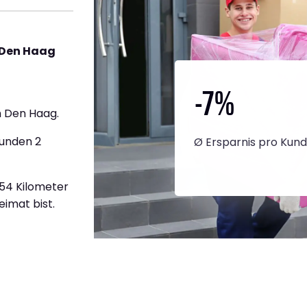
 Den Haag
-7
%
 Den Haag.
tunden 2
Ø Ersparnis pro Kun
254 Kilometer
eimat bist.