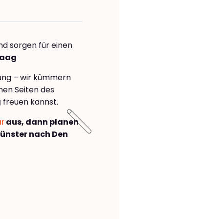
nd sorgen für einen
Haag
rung – wir kümmern
önen Seiten des
g
freuen kannst.
ar
aus, dann planen
ünster nach Den