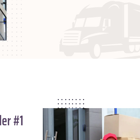
der #1