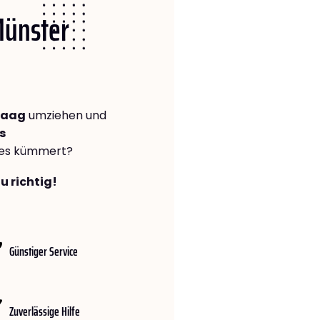
Münster
Haag
umziehen und
s
lles kümmert?
u richtig!
Günstiger Service
Zuverlässige Hilfe