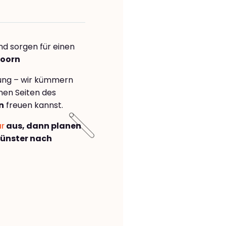
nd sorgen für einen
doorn
rung – wir kümmern
önen Seiten des
n
freuen kannst.
ar
aus, dann planen
ünster nach