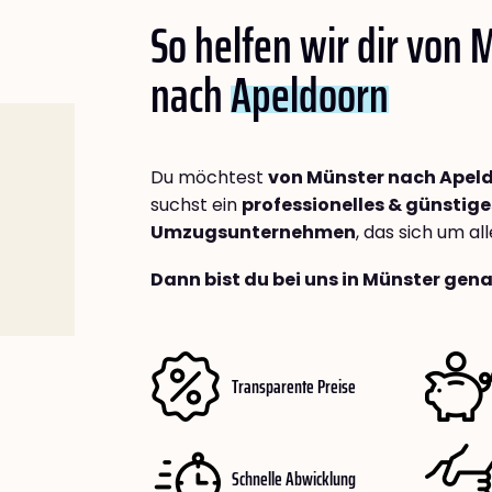
So helfen wir dir von 
nach
Apeldoorn
Du möchtest
von Münster nach Apel
suchst ein
professionelles & günstige
Umzugsunternehmen
, das sich um a
Dann bist du bei uns in Münster gena
Transparente Preise
Schnelle Abwicklung