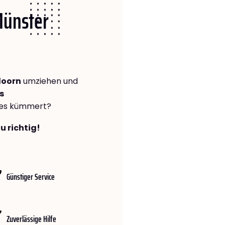
Münster
doorn
umziehen und
s
lles kümmert?
u richtig!
Günstiger Service
Zuverlässige Hilfe