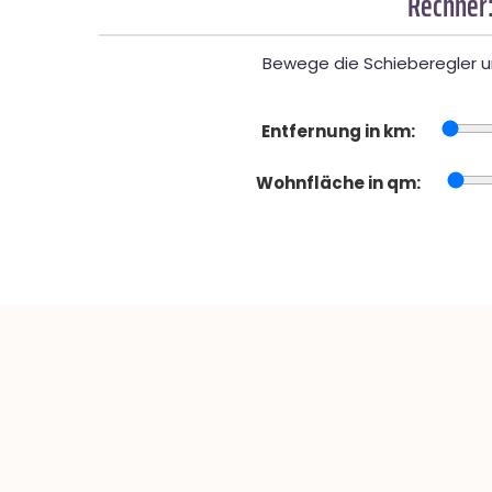
Rechner:
Bewege die Schieberegler un
Entfernung in km:
Wohnfläche in qm: