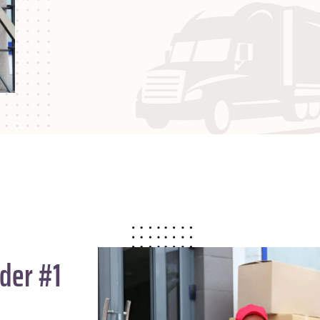
der #1