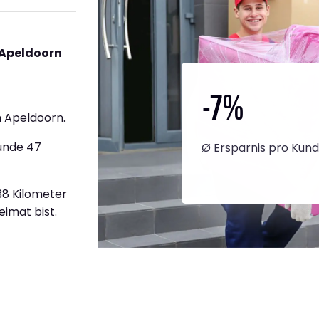
 Apeldoorn
-7
%
 Apeldoorn.
tunde 47
Ø Ersparnis pro Kun
138 Kilometer
eimat bist.