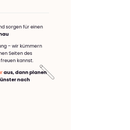
nd sorgen für einen
enau
rung – wir kümmern
önen Seiten des
freuen kannst.
ar
aus, dann planen
ünster nach