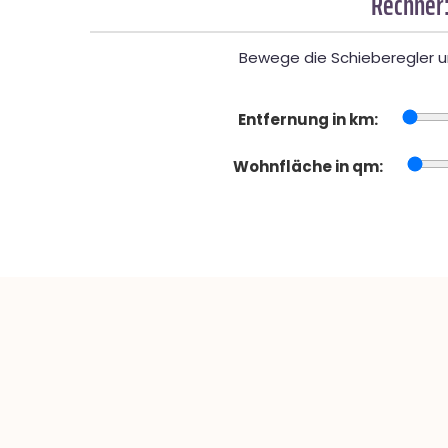
Rechner:
Bewege die Schieberegler un
Entfernung in km:
Wohnfläche in qm: