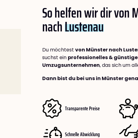
So helfen wir dir von 
nach
Lustenau
Du möchtest
von Münster nach Lust
suchst ein
professionelles & günstige
Umzugsunternehmen
, das sich um a
Dann bist du bei uns in Münster gena
Transparente Preise
Schnelle Abwicklung