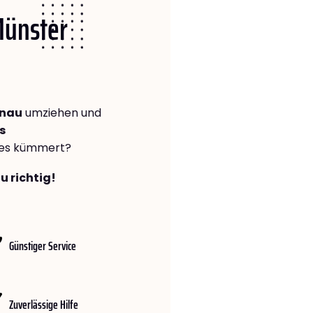
Münster
enau
umziehen und
s
lles kümmert?
u richtig!
Günstiger Service
Zuverlässige Hilfe