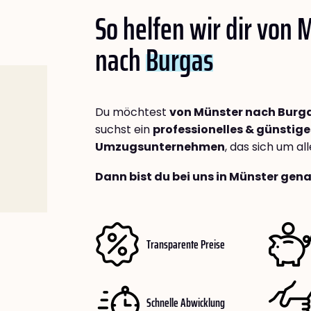
So helfen wir dir von 
nach
Burgas
Du möchtest
von Münster nach Burg
suchst ein
professionelles & günstige
Umzugsunternehmen
, das sich um a
Dann bist du bei uns in Münster gena
Transparente Preise
Schnelle Abwicklung