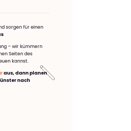
nd sorgen für einen
as
rung – wir kümmern
önen Seiten des
euen kannst.
ar
aus, dann planen
ünster nach