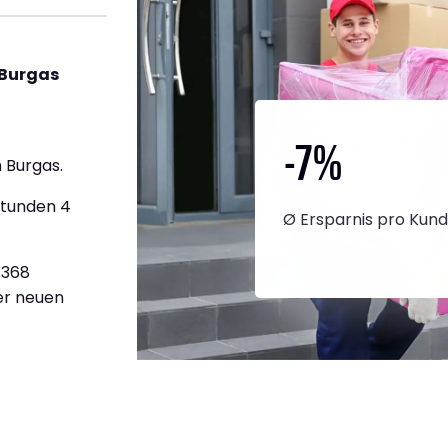
 Burgas
-7
%
 Burgas.
Stunden 4
Ø Ersparnis pro Kun
.368
ner neuen