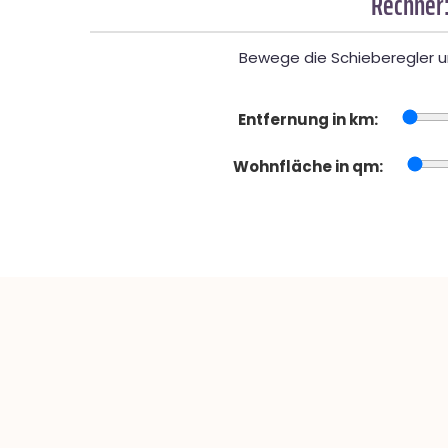
Rechner:
Bewege die Schieberegler un
Entfernung in km:
Wohnfläche in qm: