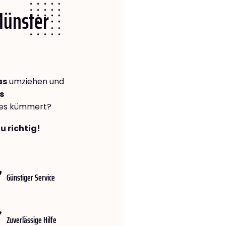
Münster
as
umziehen und
s
lles kümmert?
u richtig!
Günstiger Service
Zuverlässige Hilfe