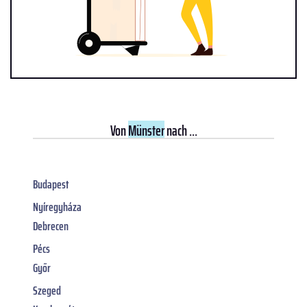
Von
Münster
nach ...
Budapest
Nyíregyháza
Debrecen
Pécs
Győr
Szeged