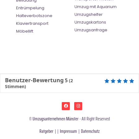
Beiladung
Umzug mit Aquarium
Entrümpelung
Umzugshelfer
Halteverbotszone
Umzugskartons
Klaviertransport
Umzugsanfrage
Möbellift
Benutzer-Bewertung
5
(
2
Stimmen)
©
Umzugsunternehmen Münster
- All Right Reserved
Ratgeber
| |
Impressum
|
Datenschutz