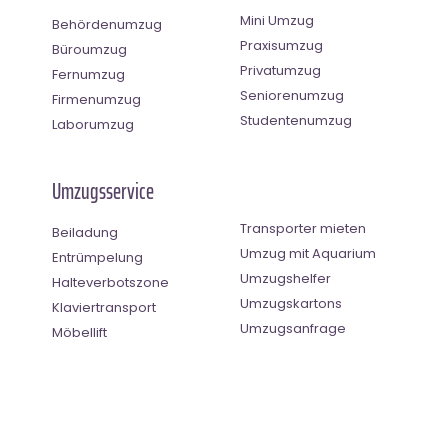
Mini Umzug
Behördenumzug
Praxisumzug
Büroumzug
Privatumzug
Fernumzug
Seniorenumzug
Firmenumzug
Studentenumzug
Laborumzug
Umzugsservice
Transporter mieten
Beiladung
Umzug mit Aquarium
Entrümpelung
Umzugshelfer
Halteverbotszone
Umzugskartons
Klaviertransport
Umzugsanfrage
Möbellift