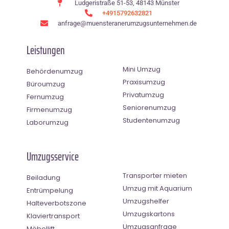
Ludgeristraße 51-53, 48143 Münster
+4915792632821
anfrage@muensteranerumzugsunternehmen.de
Leistungen
Mini Umzug
Behördenumzug
Praxisumzug
Büroumzug
Privatumzug
Fernumzug
Seniorenumzug
Firmenumzug
Studentenumzug
Laborumzug
Umzugsservice
Transporter mieten
Beiladung
Umzug mit Aquarium
Entrümpelung
Umzugshelfer
Halteverbotszone
Umzugskartons
Klaviertransport
Umzugsanfrage
Möbellift