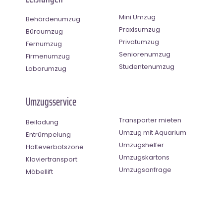
Mini Umzug
Behördenumzug
Praxisumzug
Büroumzug
Privatumzug
Fernumzug
Seniorenumzug
Firmenumzug
Studentenumzug
Laborumzug
Umzugsservice
Transporter mieten
Beiladung
Umzug mit Aquarium
Entrümpelung
Umzugshelfer
Halteverbotszone
Umzugskartons
Klaviertransport
Umzugsanfrage
Möbellift